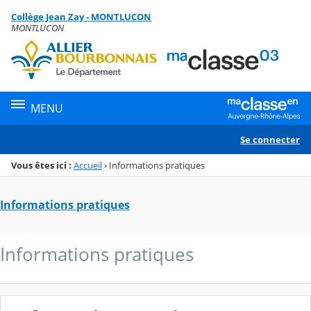
Panneau de gestion des cookies
Collège Jean Zay - MONTLUCON
Menu de la rubrique
Contenu
MONTLUCON
MENU
Se connecter
Vous êtes ici :
Accueil
›
Informations pratiques
Informations pratiques
Informations pratiques