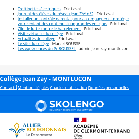
Trottinettes électriques
- Eric Laval
Journal des élèves du réseau Jean ZAY n°2
- Eric Laval
Installer un contrôle parental pour accompagner et protéger
votre enfant des contenus inappropriés en ligne.
- Eric Laval
Clip de lutte contre le harcèlement
- Eric Laval
Visite virtuelle du collège
- Eric Laval
Actualités du collège
- Eric Laval
Le site du collège
- Marcel ROUSSEL
Les expériences du Pr ROUSSEL
- admin jean-zay-montlucon
Collège Jean Zay - MONTLUCON
Contacts
Mentions légales
Chartes d'utilisation
Données personnelles