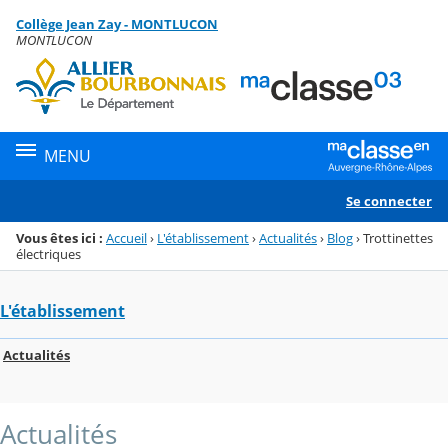
Panneau de gestion des cookies
Collège Jean Zay - MONTLUCON
Menu de la rubrique
Contenu
MONTLUCON
MENU
Se connecter
Vous êtes ici :
Accueil
›
L'établissement
›
Actualités
›
Blog
›
Trottinettes
électriques
L'établissement
Actualités
Actualités